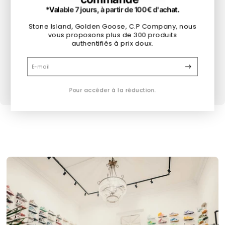
Tu cherches un produit de la même taille
*Valable 7 jours, à partir de 100€ d'achat.
?
Stone Island, Golden Goose, C.P Company, nous
vous proposons plus de 300 produits
Sélectionne ta taille pour voir tous les produits
authentifiés à prix doux.
disponibles
E-mail
Pour accéder à la réduction.