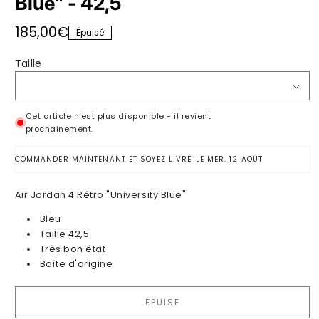
Blue" - 42,5
Prix habituel
185,00€
Épuisé
Taille
Cet article n'est plus disponible - il revient
prochainement.
COMMANDER MAINTENANT ET SOYEZ LIVRÉ LE
MER. 12 AOÛT
Air Jordan 4 Rétro "University Blue"
Bleu
Taille 42,5
Très bon
état
Boîte d'origine
ÉPUISÉ