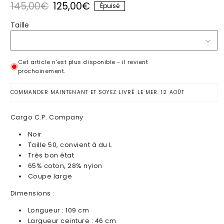
145,00€
125,00€
Épuisé
Prix habituel
Prix promotionnel
Taille
Cet article n'est plus disponible - il revient
prochainement.
COMMANDER MAINTENANT ET SOYEZ LIVRÉ LE
MER. 12 AOÛT
Cargo C.P. Company
Noir
Taille 50, convient à du L
Très bon
état
65% coton, 28% nylon
Coupe large
Dimensions :
Longueur :
109
cm
Largueur ceinture :
46
cm