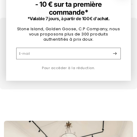
- 10 € sur ta première
commande*
*Valable 7 jours, à partir de 100€ d'achat.
Stone Island, Golden Goose, C.P Company, nous
Tu cherches un produit de la même taille
vous proposons plus de 300 produits
?
authentifiés à prix doux.
Sélectionne ta taille pour voir tous les produits
E-mail
disponibles
Pour accéder à la réduction.