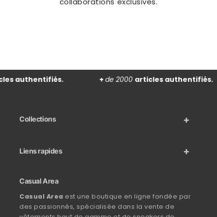
collaborations exclusives.
les authentifiés.
+
de 2000
articles authentifiés.
Collections
Liens rapides
Casual Area
Casual Area
est une boutique en ligne fondée par
des passionnés, spécialisée dans la vente de
vêtements haut de gamme et de sneakers de