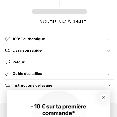
AJOUTER À LA WISHLIST
100% authentique
Livraison rapide
Retour
Guide des tailles
Instructions de lavage
- 10 € sur ta première
commande*
Tu cherches un produit de la même taille