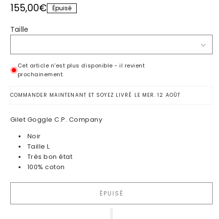
Prix habituel
155,00€
Épuisé
Taille
Cet article n'est plus disponible - il revient
prochainement.
COMMANDER MAINTENANT ET SOYEZ LIVRÉ LE
MER. 12 AOÛT
Gilet Goggle C.P. Company
Noir
Taille L
Très bon état
100% coton
ÉPUISÉ