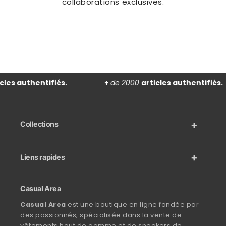
collaborations exclusives.
les authentifiés.
+
de 2000
articles authentifiés.
Collections
Liens rapides
Casual Area
Casual Area
est une boutique en ligne fondée par
des passionnés, spécialisée dans la vente de
vêtements haut de gamme et de sneakers de