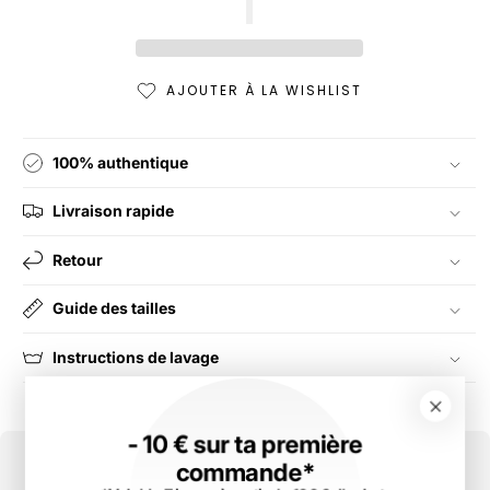
AJOUTER À LA WISHLIST
100% authentique
Livraison rapide
Retour
Guide des tailles
Instructions de lavage
- 10 € sur ta première
commande*
Tu cherches un produit de la même taille